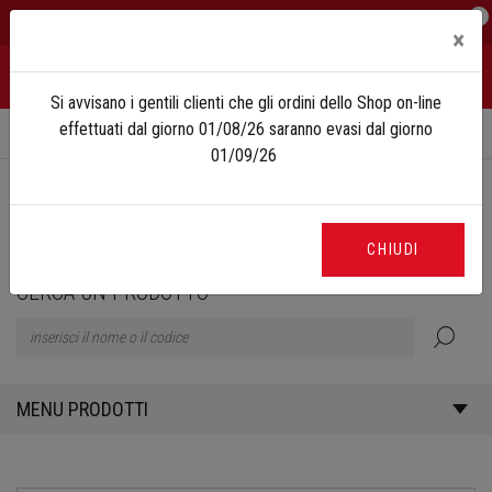
0
IT
EN
×
Si avvisano i gentili clienti che gli ordini dello Shop on-line
effettuati dal giorno 01/08/26 saranno evasi dal giorno
Home
Shop
Accessori
Pelletteria
01/09/26
PELLETTERIA
CHIUDI
CERCA UN PRODOTTO
MENU PRODOTTI