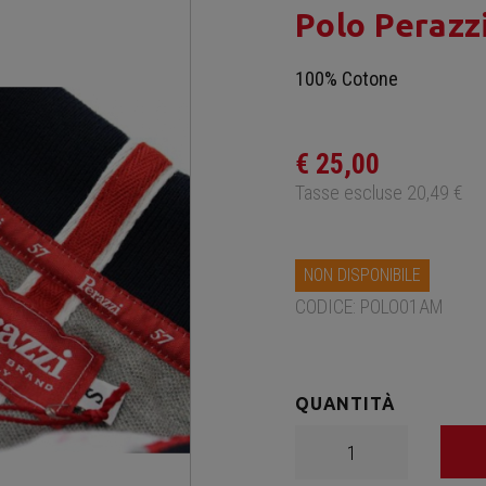
Polo Perazz
100% Cotone
€ 25,00
Tasse escluse 20,49 €
NON DISPONIBILE
CODICE: POLO01AM
QUANTITÀ