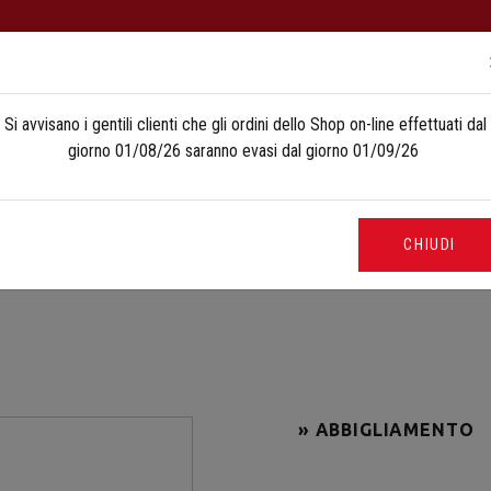
FUCILI DA
COMPETIZIONE
FUCILI DA
CACCIA
INCISIONI
SHO
Si avvisano i gentili clienti che gli ordini dello Shop on-line effettuati dal
giorno 01/08/26 saranno evasi dal giorno 01/09/26
CHIUDI
me
Shop
Fine serie
Abbigliamento
Polo Perazzi 57 manica lu
» ABBIGLIAMENTO