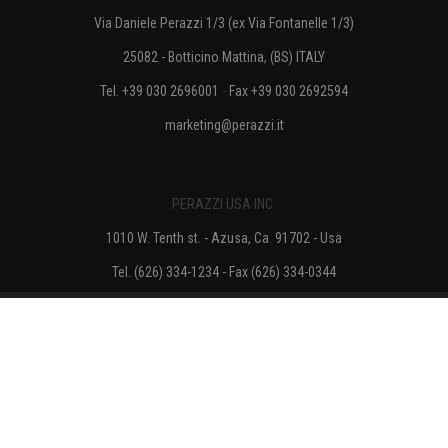
Via Daniele Perazzi 1/3 (ex Via Fontanelle 1/3)
25082 - Botticino Mattina, (BS) ITALY
Tel. +39 030 2696001
-
Fax +39 030 2692594
marketing@perazzi.it
PERAZZI USA INC.
1010 W. Tenth st. - Azusa, Ca. 91702 - Usa
Tel. (626) 334-1234 - Fax (626) 334-0344
info@perazzi.com