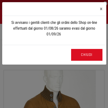
0
IT
EN
×
Si avvisano i gentili clienti che gli ordini dello Shop on-line
effettuati dal giorno 01/08/26 saranno evasi dal giorno
Home
Shop
Abbigliamento tempo libero
Capi Spalla
01/09/26
Piumino invernale modello bomber con bordi in maglia
« TORNA ALLA CATEGORIA
CHIUDI