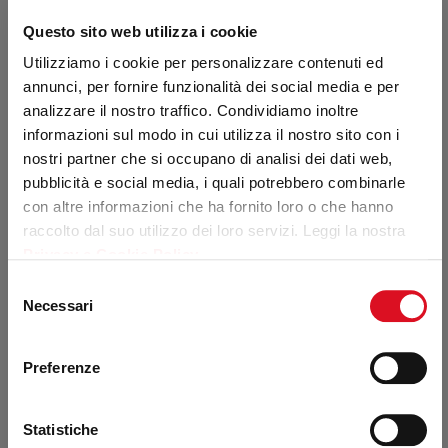
Questo sito web utilizza i cookie
Piumino invernale modello
Utilizziamo i cookie per personalizzare contenuti ed
bomber con bordi in maglia
annunci, per fornire funzionalità dei social media e per
analizzare il nostro traffico. Condividiamo inoltre
FODERA: 100% Polyammide. IMBOTTITURA*: 100% Real
informazioni sul modo in cui utilizza il nostro sito con i
nostri partner che si occupano di analisi dei dati web,
Down. *Imbottitura garantita secondo le normative
pubblicità e social media, i quali potrebbero combinarle
internazionali per piume e piumini.
con altre informazioni che ha fornito loro o che hanno
raccolto dal suo utilizzo dei loro servizi. Leggi la nostra
Privacy e Cookie Policy
.
€ 396,00
Selezione
Necessari
Tasse escluse 324,59 €
del
consenso
Preferenze
DISPONIBILE
CODICE: 8230L
Statistiche