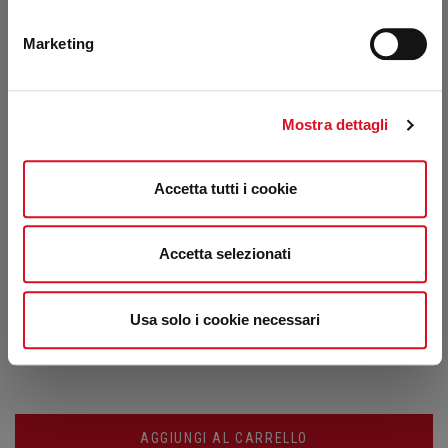
SCEGLI UN COLORE
Marketing
Mostra dettagli
SCEGLI UNA TAGLIA
Accetta tutti i cookie
Accetta selezionati
QUANTITÀ
Usa solo i cookie necessari
AGGIUNGI AL CARRELLO