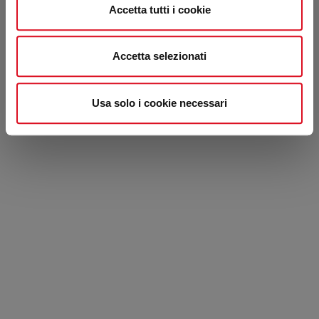
Calcio a misura - Asta castoro
Accetta tutti i cookie
Accetta selezionati
VEDI TUTTI I MODELLI MX E TM
Usa solo i cookie necessari