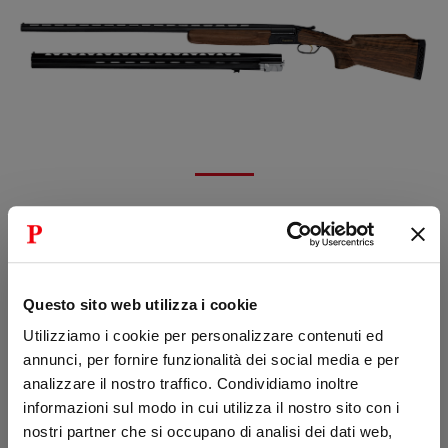
SCHEDA TECNICA
Calibro:
12
Questo sito web utilizza i cookie
Utilizziamo i cookie per personalizzare contenuti ed
Lunghezza canne e strozzature:
annunci, per fornire funzionalità dei social media e per
analizzare il nostro traffico. Condividiamo inoltre
Canna singola:
81-86-89 cm - 8/10 o a richiesta o
informazioni sul modo in cui utilizza il nostro sito con i
con strozzatori intercambiabili
nostri partner che si occupano di analisi dei dati web,