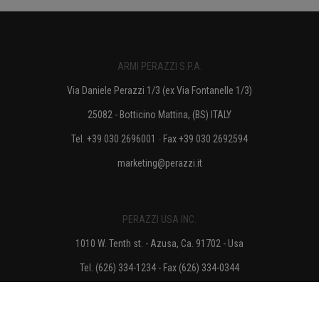
ARMI PERAZZI S.P.A.
Via Daniele Perazzi 1/3 (ex Via Fontanelle 1/3)
25082 - Botticino Mattina, (BS) ITALY
Tel. +39 030 2696001
-
Fax +39 030 2692594
marketing@perazzi.it
PERAZZI USA INC.
1010 W. Tenth st. - Azusa, Ca. 91702 - Usa
Tel. (626) 334-1234 - Fax (626) 334-0344
info@perazzi.com