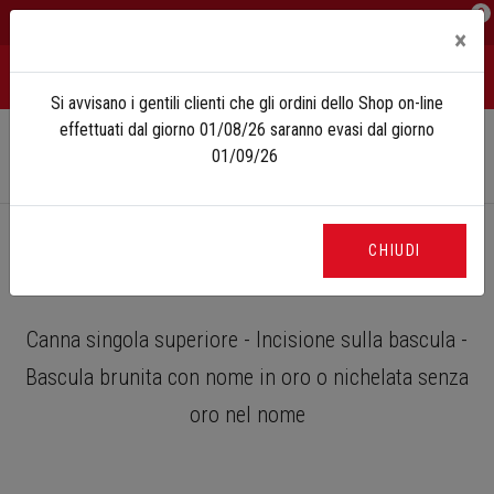
0
IT
EN
×
Si avvisano i gentili clienti che gli ordini dello Shop on-line
effettuati dal giorno 01/08/26 saranno evasi dal giorno
01/09/26
Home
Fucili da competizione
MX e TM
MX2000/8
CHIUDI
MX2000/8
Canna singola superiore - Incisione sulla bascula -
Bascula brunita con nome in oro o nichelata senza
oro nel nome