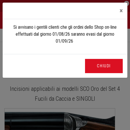
0
IT
EN
×
Si avvisano i gentili clienti che gli ordini dello Shop on-line
effettuati dal giorno 01/08/26 saranno evasi dal giorno
Home
Incisioni
Incisioni SCO Oro
01/09/26
CHIUDI
INCISIONI SCO ORO
Incisioni applicabili ai modelli SCO Oro del Set 4
Fucili da Caccia e SINGOLI