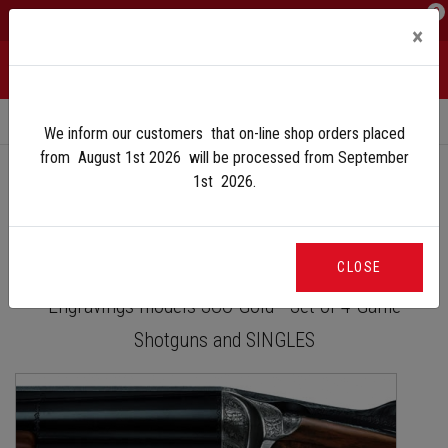
0
IT
EN
×
Home
Engravings
Engravings SCO Gold
We inform our customers that on-line shop orders placed
from August 1st 2026 will be processed from September
1st 2026.
ENGRAVINGS SCO GOLD
CLOSE
Engravings models SCO Gold - Set of 4 Game
Shotguns and SINGLES